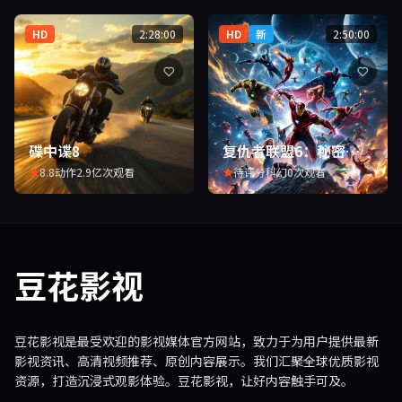
HD
2:28:00
HD
新
2:50:00
碟中谍8
复仇者联盟6：秘密战
争
8.8
动作
2.9亿次观看
待评分
科幻
0次观看
豆花影视
豆花影视是最受欢迎的影视媒体官方网站，致力于为用户提供最新
影视资讯、高清视频推荐、原创内容展示。我们汇聚全球优质影视
资源，打造沉浸式观影体验。豆花影视，让好内容触手可及。