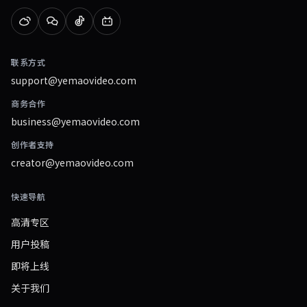
联系方式
support@yemaovideo.com
商务合作
business@yemaovideo.com
创作者支持
creator@yemaovideo.com
快速导航
高清专区
用户投稿
即将上线
关于我们