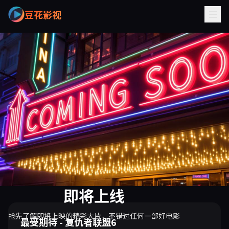
豆花影视
即将上线
抢先了解即将上映的精彩大片，不错过任何一部好电影
最受期待 - 复仇者联盟6